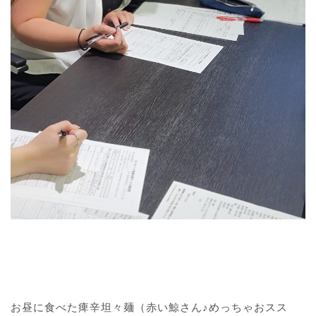
お昼に食べた痺辛坦々麺（赤い鯨さん♪めっちゃおスス